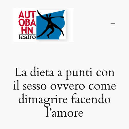
Vai
al
contenuto
La dieta a punti con
il sesso ovvero come
dimagrire facendo
l’amore