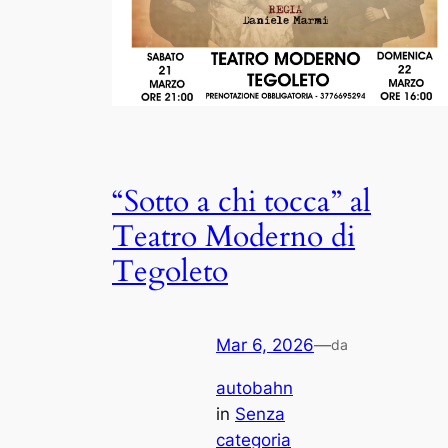
“Sotto a chi tocca” al
Teatro Moderno di
Tegoleto
Mar 6, 2026
—
da
autobahn
in
Senza
categoria