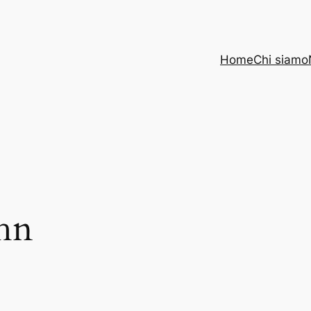
Home
Chi siamo
hn